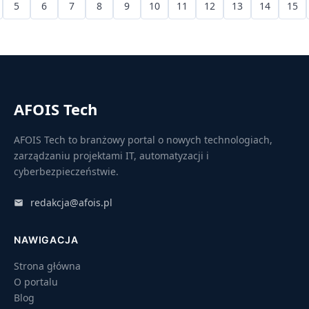
5
6
7
8
9
10
11
12
13
14
15
AFOIS Tech
AFOIS Tech to branżowy portal o nowych technologiach,
zarządzaniu projektami IT, automatyzacji i
cyberbezpieczeństwie.
redakcja@afois.pl
NAWIGACJA
Strona główna
O portalu
Blog