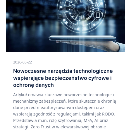
2026-05-22
Nowoczesne narzędzia technologiczne
wspierające bezpieczeństwo cyfrowe i
ochronę danych
Artykuł omawia kluczowe nowoczesne technologie i
mechanizmy zabezpieczeń, które skutecznie chronią
dane przed nieautoryzowanym dostępem oraz
wspierają zgodność z regulacjami, takimi jak RODO.
Przedstawia m.in. rolę szyfrowania, MFA, AI oraz
strategii Zero Trust w wielowarstwowej obronie