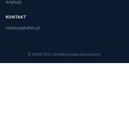
Artykuły
KONTAKT
redakcja@afois.pl
© AFOIS Tech. Wszelkie prawa zastrzezone.