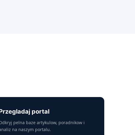
Przegladaj portal
Odkryj pelna baze artykulow, poradnikow i
analiz na naszym portalu.