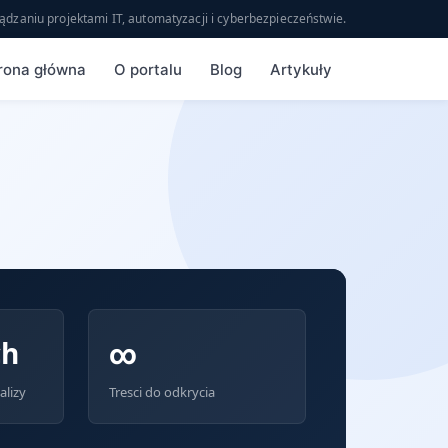
ądzaniu projektami IT, automatyzacji i cyberbezpieczeństwie.
rona główna
O portalu
Blog
Artykuły
ch
∞
alizy
Tresci do odkrycia