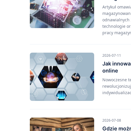
Artykuł omawi
magazynowania 
odnawialnych ź
technologie or
pracy magazyn
2026-07-11
Jak innowa
online
Nowoczesne tec
rewolucjonizuj
indywidualiza
2026-07-08
Gdzie możn