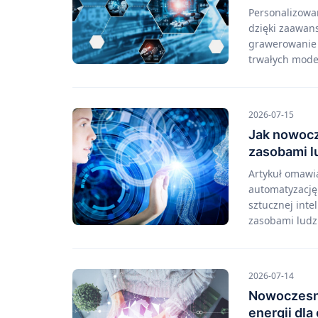
Personalizowa
dzięki zaawan
grawerowanie i
trwałych mode
2026-07-15
Jak nowocz
zasobami l
Artykuł omawi
automatyzację
sztucznej int
zasobami ludz
2026-07-14
Nowoczesn
energii dla