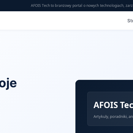
AFOIS Tech to branżowy portal o nowych technologiach, zarz
St
oje
AFOIS Te
Artykuly, poradniki, an