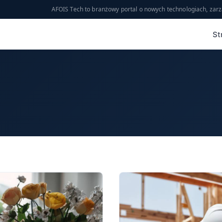
AFOIS Tech to branżowy portal o nowych technologiach, zarz
St