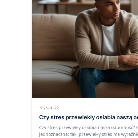
2025-10-22
Czy stres przewlekły osłabia naszą 
Czy stres przewlekły osłabia naszą odporność?
jednoznaczna: tak, przewlekły stres ma wyraźn