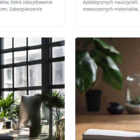
oków, które zdecydowanie
dydaktycznych nauczycieli.
iom. Zabezpieczenie
nowoczesnych materiałów, 