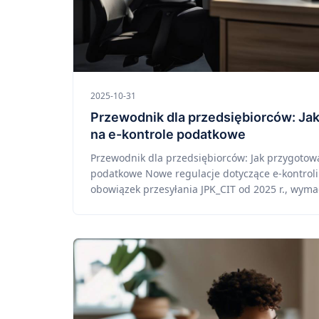
2025-10-31
Przewodnik dla przedsiębiorców: Ja
na e-kontrole podatkowe
Przewodnik dla przedsiębiorców: Jak przygotowa
podatkowe Nowe regulacje dotyczące e-kontrol
obowiązek przesyłania JPK_CIT od 2025 r., wymag