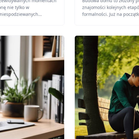
przewidywalnych momentach
Budowa domu to złożony pr
nę nie tylko w
znajomości kolejnych etapó
 niespodziewanych...
formalności. Już na początk