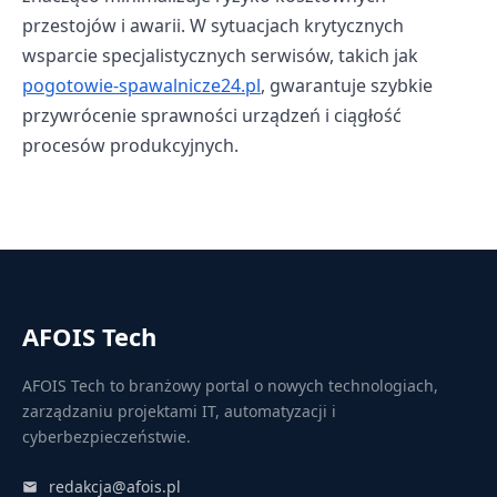
przestojów i awarii. W sytuacjach krytycznych
wsparcie specjalistycznych serwisów, takich jak
pogotowie-spawalnicze24.pl
, gwarantuje szybkie
przywrócenie sprawności urządzeń i ciągłość
procesów produkcyjnych.
AFOIS Tech
AFOIS Tech to branżowy portal o nowych technologiach,
zarządzaniu projektami IT, automatyzacji i
cyberbezpieczeństwie.
redakcja@afois.pl