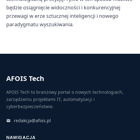
będzie osiągnięcie widoczności i konkurencyjnej
przewagi w erze sztucznej inteligencji i nowego
paradygmatu wyszukiwania.
AFOIS Tech
AFOIS Tech to branżowy portal o nowych technologiach,
zarządzaniu projektami IT, automatyzacji i
cyberbezpieczeństwie.
redakcja@afois.pl
NAWIGACJA