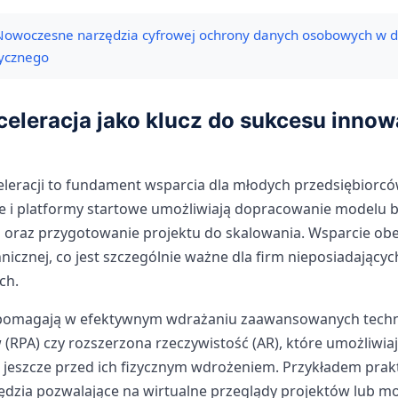
Nowoczesne narzędzia cyfrowej ochrony danych osobowych w d
tycznego
kceleracja jako klucz do sukcesu inno
celeracji to fundament wsparcia dla młodych przedsiębiorcó
e i platformy startowe umożliwiają dopracowanie modelu 
 oraz przygotowanie projektu do skalowania. Wsparcie ob
hnicznej, co jest szczególnie ważne dla firm nieposiadając
ch.
pomagają w efektywnym wdrażaniu zaawansowanych technol
(RPA) czy rozszerzona rzeczywistość (AR), które umożliwiaj
 jeszcze przed ich fizycznym wdrożeniem. Przykładem pra
ędzia pozwalające na wirtualne przeglądy projektów lub m