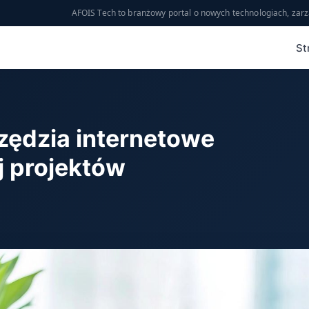
AFOIS Tech to branżowy portal o nowych technologiach, zarz
St
zędzia internetowe
j projektów