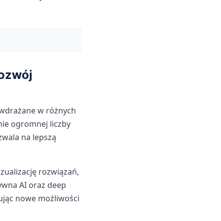
rozwój
 wdrażane w różnych
nie ogromnej liczby
zwala na lepszą
izualizację rozwiązań,
tywna AI oraz deep
ując nowe możliwości