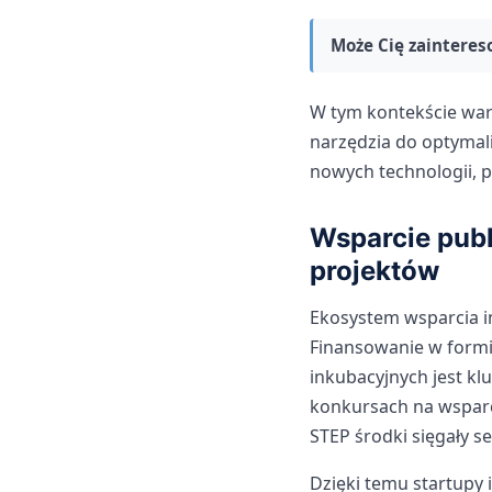
Może Cię zainteres
W tym kontekście wart
narzędzia do optymal
nowych technologii, p
Wsparcie publ
projektów
Ekosystem wsparcia in
Finansowanie w form
inkubacyjnych jest kl
konkursach na wsparc
STEP środki sięgały s
Dzięki temu startupy