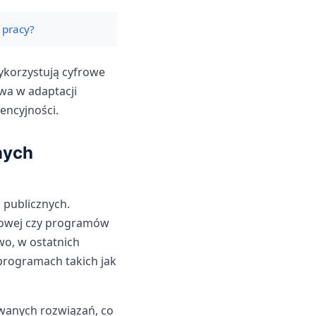
 pracy?
wykorzystują cyfrowe
wa w adaptacji
encyjności.
nych
i publicznych.
jowej czy programów
wo, w ostatnich
programach takich jak
owanych rozwiązań, co