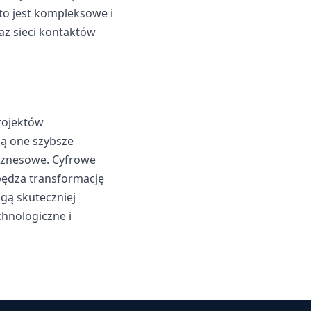
to jest kompleksowe i
az sieci kontaktów
rojektów
ją one szybsze
biznesowe. Cyfrowe
pędza transformację
gą skuteczniej
hnologiczne i