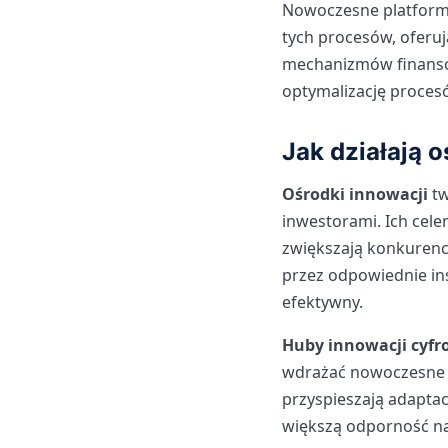
Nowoczesne platformy,
tych procesów, oferuj
mechanizmów finansow
optymalizację proces
Jak działają 
Ośrodki innowacji
tw
inwestorami. Ich cele
zwiększają konkurenc
przez odpowiednie in
efektywny.
Huby innowacji cyf
wdrażać nowoczesne r
przyspieszają adaptacj
większą odporność n