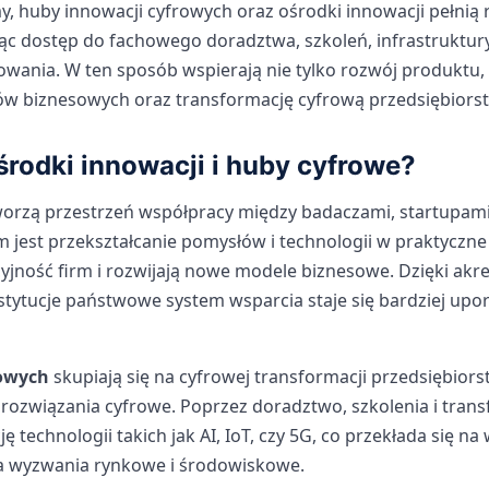
 huby innowacji cyfrowych oraz ośrodki innowacji pełnią r
ąc dostęp do fachowego doradztwa, szkoleń, infrastruktury
ania. W ten sposób wspierają nie tylko rozwój produktu, 
ów biznesowych oraz transformację cyfrową przedsiębiorst
ośrodki innowacji i huby cyfrowe?
orzą przestrzeń współpracy między badaczami, startupami
m jest przekształcanie pomysłów i technologii w praktyczne
yjność firm i rozwijają nowe modele biznesowe. Dzięki akr
stytucje państwowe system wsparcia staje się bardziej upo
rowych
skupiają się na cyfrowej transformacji przedsiębior
ozwiązania cyfrowe. Poprzez doradztwo, szkolenia i trans
ę technologii takich jak AI, IoT, czy 5G, co przekłada się na
a wyzwania rynkowe i środowiskowe.