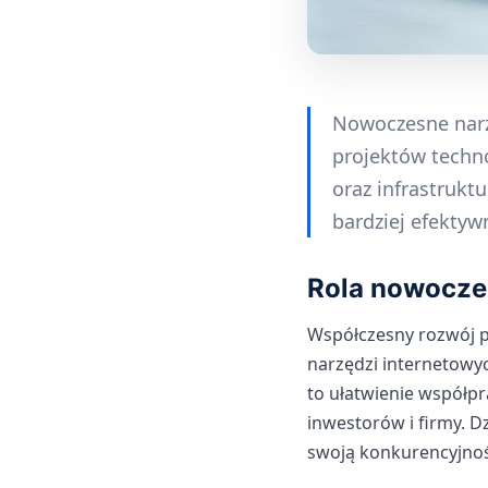
Nowoczesne narz
projektów techno
oraz infrastrukt
bardziej efektyw
Rola nowocze
Współczesny rozwój p
narzędzi internetowy
to ułatwienie współp
inwestorów i firmy. D
swoją konkurencyjnoś