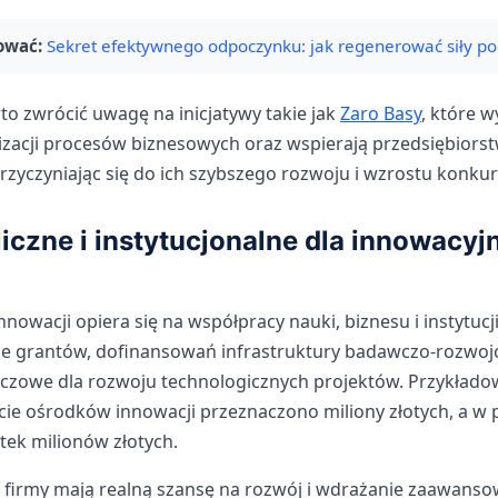
ować:
Sekret efektywnego odpoczynku: jak regenerować siły po
o zwrócić uwagę na inicjatywy takie jak
Zaro Basy
, które 
izacji procesów biznesowych oraz wspierają przedsiębiorst
rzyczyniając się do ich szybszego rozwoju i wzrostu konkur
iczne i instytucjonalne dla innowacyj
nowacji opiera się na współpracy nauki, biznesu i instytucj
ie grantów, dofinansowań infrastruktury badawczo-rozwo
uczowe dla rozwoju technologicznych projektów. Przykłado
ie ośrodków innowacji przeznaczono miliony złotych, a w 
etek milionów złotych.
 i firmy mają realną szansę na rozwój i wdrażanie zaawans