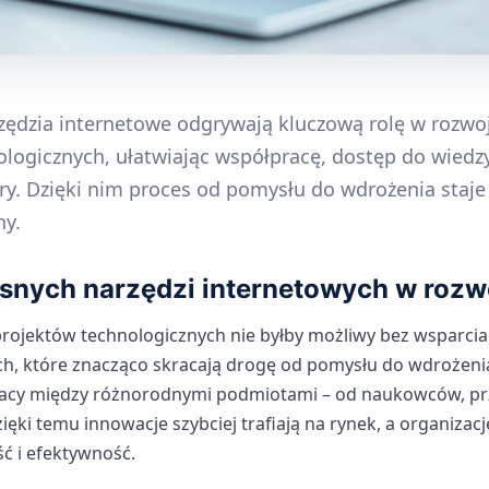
ędzia internetowe odgrywają kluczową rolę w rozwo
logicznych, ułatwiając współpracę, dostęp do wiedz
ury. Dzięki nim proces od pomysłu do wdrożenia staje 
ny.
snych narzędzi internetowych w rozw
rojektów technologicznych nie byłby możliwy bez wsparc
ch, które znacząco skracają drogę od pomysłu do wdrożeni
racy między różnorodnymi podmiotami – od naukowców, prz
zięki temu innowacje szybciej trafiają na rynek, a organiza
ć i efektywność.