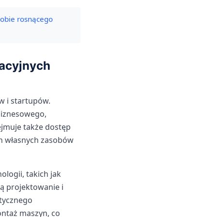
obie rosnącego
wacyjnych
w i startupów.
biznesowego,
ejmuje także dostęp
ych własnych zasobów
ogii, takich jak
ą projektowanie i
ktycznego
ontaż maszyn, co