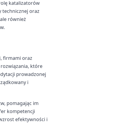
olę katalizatorów
 technicznej oraz
ale również
w.
, firmami oraz
 rozwiązania, które
edytacji prowadzonej
rządkowany i
stw, pomagając im
fer kompetencji
 wzrost efektywności i