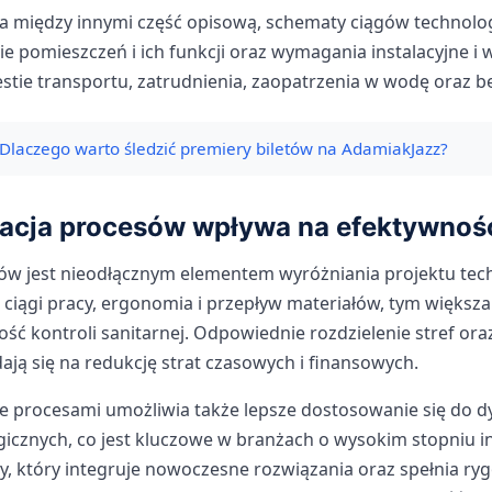
 między innymi część opisową, schematy ciągów technolog
ie pomieszczeń i ich funkcji oraz wymagania instalacyjne i 
stie transportu, zatrudnienia, zaopatrzenia w wodę oraz b
Dlaczego warto śledzić premiery biletów na AdamiakJazz?
zacja procesów wpływa na efektywność
ów jest nieodłącznym elementem wyróżniania projektu tec
 ciągi pracy, ergonomia i przepływ materiałów, tym większ
ość kontroli sanitarnej. Odpowiednie rozdzielenie stref ora
ją się na redukcję strat czasowych i finansowych.
e procesami umożliwia także lepsze dostosowanie się do 
gicznych, co jest kluczowe w branżach o wysokim stopniu i
y, który integruje nowoczesne rozwiązania oraz spełnia ry