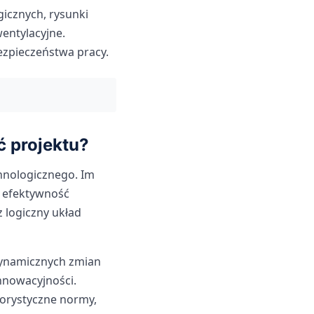
icznych, rysunki
wentylacyjne.
ezpieczeństwa pracy.
 projektu?
hnologicznego. Im
a efektywność
z logiczny układ
dynamicznych zmian
nnowacyjności.
gorystyczne normy,