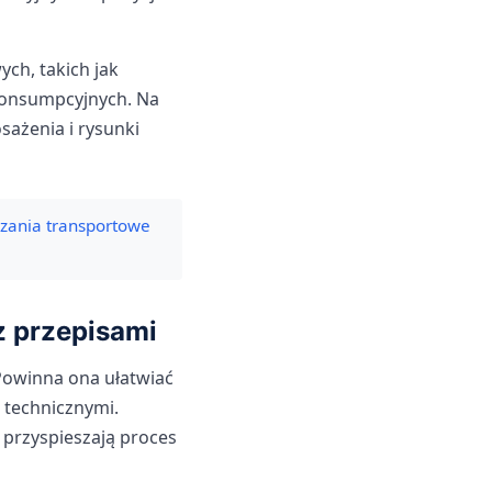
ch, takich jak
 konsumpcyjnych. Na
ażenia i rysunki
ązania transportowe
z przepisami
Powinna ona ułatwiać
 technicznymi.
 przyspieszają proces