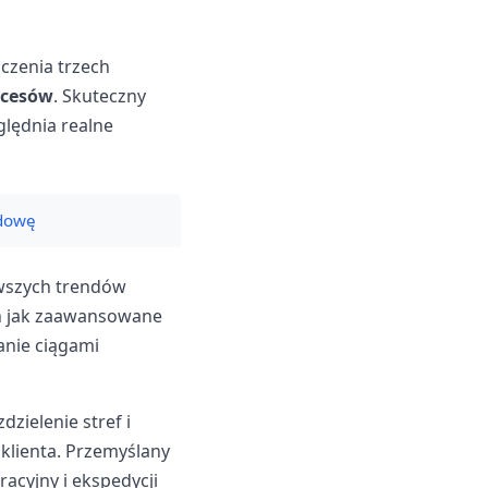
czenia trzech
ocesów
. Skuteczny
ględnia realne
udowę
owszych trendów
ch jak zaawansowane
anie ciągami
zielenie stref i
klienta. Przemyślany
acyjny i ekspedycji