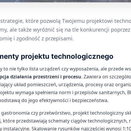
 strategie, które pozwolą Twojemu projektowi techn
rmy, ale także wyróżnić się na tle konkurencji poprze
omię i zgodność z przepisami.
menty projektu technologicznego
y to nie tylko lista urządzeń czy wyposażenia, ale przede w
ja działania przestrzeni i procesu
. Zawiera on szczegół
iający układ pomieszczeń, urządzenia, procesy oraz organi
 projektu wymaga spełnienia norm i przepisów sanitarnych,
 podstawą do jego efektywności i bezpieczeństwa.
 gastronomia czy przetwórstwo, projekt technologiczny skła
j, które przedstawiają schematy ciągów technologicznych, 
y instalacyjne. Skalowanie rysunków najczęściej wynosi 1:10