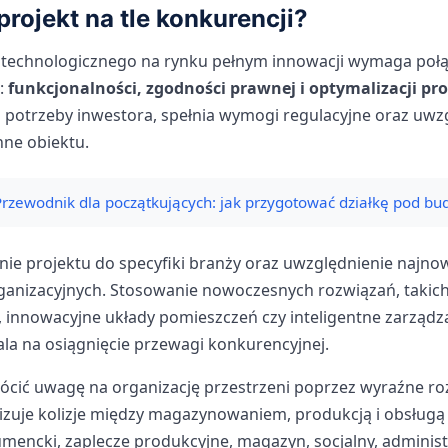
rojekt na tle konkurencji?
 technologicznego na rynku pełnym innowacji wymaga połą
:
funkcjonalności, zgodności prawnej i optymalizacji pr
 potrzeby inwestora, spełnia wymogi regulacyjne oraz uwz
nne obiektu.
Przewodnik dla początkujących: jak przygotować działkę pod b
ie projektu do specyfiki branży oraz uwzględnienie najn
rganizacyjnych. Stosowanie nowoczesnych rozwiązań, taki
, innowacyjne układy pomieszczeń czy inteligentne zarządz
la na osiągnięcie przewagi konkurencyjnej.
cić uwagę na organizację przestrzeni poprzez wyraźne rozd
izuje kolizje między magazynowaniem, produkcją i obsługą 
umencki, zaplecze produkcyjne, magazyn, socjalny, administr