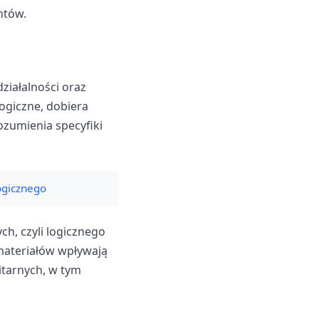
ntów.
działalności oraz
logiczne, dobiera
zumienia specyfiki
ogicznego
h, czyli logicznego
ateriałów wpływają
itarnych, w tym