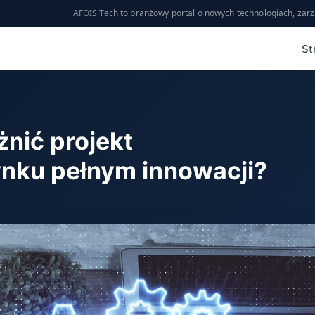
AFOIS Tech to branżowy portal o nowych technologiach, zarz
St
nić projekt
ynku pełnym innowacji?