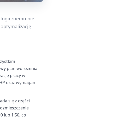
ologicznemu nie
z optymalizację
szystkim
owy plan wdrożenia
zację pracy w
 BHP oraz wymagań
da się z części
rozmieszczenie
0 lub 1:50, co