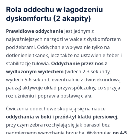
Rola oddechu w łagodzeniu
dyskomfortu (2 akapity)
Prawidłowe oddychanie
jest jednym z
najważniejszych narzędzi w walce z dyskomfortem
pod żebrami. Oddychanie wpływa nie tylko na
dotlenienie tkanek, lecz także na ustawienie żeber i
stabilizację tułowia.
Oddychanie przez nos z
wydłużonym wydechem
(wdech 2-3 sekundy,
wydech 5-6 sekund, ewentualnie z dwusekundową
pauzą) aktywuje układ przywspółczulny, co sprzyja
rozluźnieniu i poprawia postawę ciała.
Ćwiczenia oddechowe skupiają się na nauce
oddychania w boki i przód-tył klatki piersiowej
,
przy czym żebra rozchylają się jak parasol bez
nadmiernego wypychania brzucha. Wykonując
po 4-5