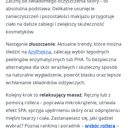
Zacznij od świadomego oczyszczenia skóry – to
absolutna podstawa. Delikatne usunięcie
zanieczyszczeń i pozostałości makijażu przygotuje
ciało na dalsze zabiegi i zwiększy skuteczność
kosmetyków.
Następnie
złuszczanie
. Aktualne trendy, które można
śledzić na
AzylPiękna
, zalecają wybór łagodnych
peelingów enzymatycznych lub PHA. To bezpieczna
alternatywa dla skór wrażliwych i skuteczny sposób
na naturalne wygładzenie, powrót blasku oraz lepsze
wchłanianie składników odżywczych.
Kolejny krok to
relaksujący masaż
. Ręczny lub z
pomocą rollera – poprawia mikrokrążenie, utrwala
efekt SPA, sprzyja ujędrnieniu skóry oraz odprężeniu
mięśni twarzy i ciała. Zastanawiasz się, jaki gadżet
wybrać? Poznaj ranking i poradnik –
wybór rollera
–