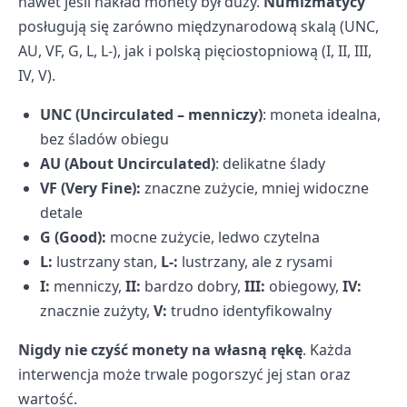
nawet jeśli nakład monety był duży.
Numizmatycy
posługują się zarówno międzynarodową skalą (UNC,
AU, VF, G, L, L-), jak i polską pięciostopniową (I, II, III,
IV, V).
UNC (Uncirculated – menniczy)
: moneta idealna,
bez śladów obiegu
AU (About Uncirculated)
: delikatne ślady
VF (Very Fine):
znaczne zużycie, mniej widoczne
detale
G (Good):
mocne zużycie, ledwo czytelna
L:
lustrzany stan,
L-:
lustrzany, ale z rysami
I:
menniczy,
II:
bardzo dobry,
III:
obiegowy,
IV:
znacznie zużyty,
V:
trudno identyfikowalny
Nigdy nie czyść monety na własną rękę
. Każda
interwencja może trwale pogorszyć jej stan oraz
wartość.