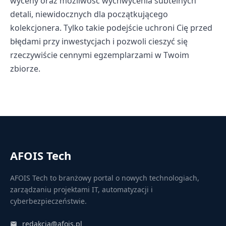
wyceny oraz możliwość wychwycenia subtelnych
detali, niewidocznych dla początkującego
kolekcjonera. Tylko takie podejście uchroni Cię przed
błędami przy inwestycjach i pozwoli cieszyć się
rzeczywiście cennymi egzemplarzami w Twoim
zbiorze.
AFOIS Tech
AFOIS Tech to branżowy portal o nowych technologiach,
zarządzaniu projektami IT, automatyzacji i
cyberbezpieczeństwie.
redakcja@afois.pl