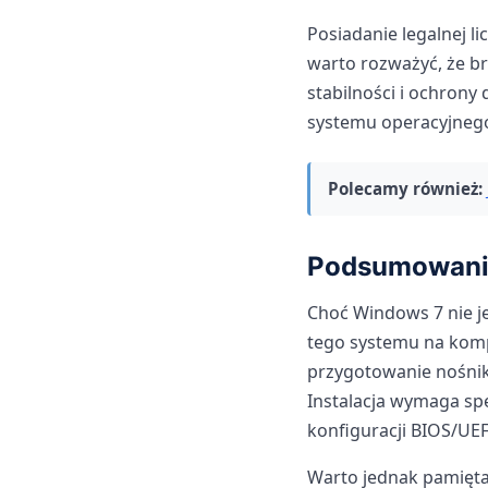
Posiadanie legalnej l
warto rozważyć, że br
stabilności i ochron
systemu operacyjnego,
Polecamy również:
Podsumowani
Choć Windows 7 nie jes
tego systemu na komp
przygotowanie nośnik
Instalacja wymaga s
konfiguracji BIOS/UEF
Warto jednak pamiętać