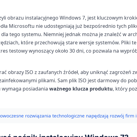
czyli obrazu instalacyjnego Windows 7, jest kluczowym kroki
ódła Microsoftu nie udostępniają już bezpośrednio tych plik
 dla tego systemu. Niemniej jednak można je znaleźć w arc
zędziach, które przechowują stare wersje systemów. Pliki te
kres testowy wynoszący około 30 dni, co pozwala na wypr
rać obrazy ISO z zaufanych źródeł, aby uniknąć zagrożeń z
ainfekowanymi plikami. Sam plik ISO jest darmowy do pobr
mu wymaga posiadania
ważnego klucza produktu
, który po
nowoczesne rozwiązania technologiczne napędzają rozwój firm i