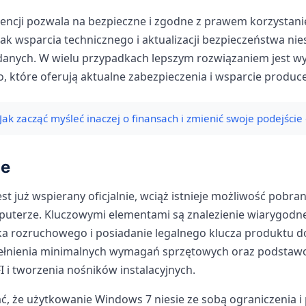
icencji pozwala na bezpieczne i zgodne z prawem korzystan
ak wsparcia technicznego i aktualizacji bezpieczeństwa nies
y danych. W wielu przypadkach lepszym rozwiązaniem jest w
 które oferują aktualne zabezpieczenia i wsparcie produc
Jak zacząć myśleć inaczej o finansach i zmienić swoje podejście
e
t już wspierany oficjalnie, wciąż istnieje możliwość pobrania
uterze. Kluczowymi elementami są znalezienie wiarygodn
a rozruchowego i posiadanie legalnego klucza produktu do
pełnienia minimalnych wymagań sprzętowych oraz podstaw
I i tworzenia nośników instalacyjnych.
, że użytkowanie Windows 7 niesie ze sobą ograniczenia i 