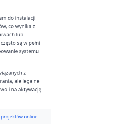
em do instalacji
ów, co wynika z
hiwach lub
 często są w pełni
óbowanie systemu
wiązanych z
ania, ale legalne
zwoli na aktywację
 projektów online