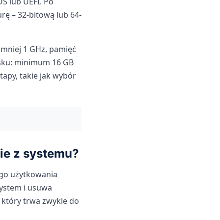
S lub UEFI. Po
rę – 32-bitową lub 64-
mniej 1 GHz, pamięć
dysku: minimum 16 GB
tapy, takie jak wybór
ie z systemu?
ego użytkowania
system i usuwa
 który trwa zwykle do