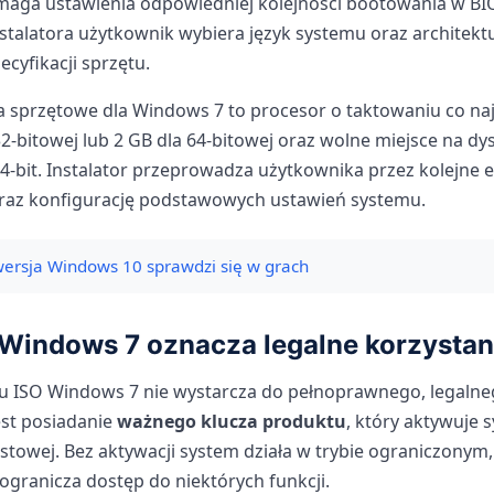
ymaga ustawienia odpowiedniej kolejności bootowania w BIO
talatora użytkownik wybiera język systemu oraz architektu
ecyfikacji sprzętu.
sprzętowe dla Windows 7 to procesor o taktowaniu co naj
32-bitowej lub 2 GB dla 64-bitowej oraz wolne miejsce na 
 64-bit. Instalator przeprowadza użytkownika przez kolejne e
i oraz konfigurację podstawowych ustawień systemu.
wersja Windows 10 sprawdzi się w grach
Windows 7 oznacza legalne korzystan
u ISO Windows 7 nie wystarcza do pełnoprawnego, legaln
est posiadanie
ważnego klucza produktu
, który aktywuje 
estowej. Bez aktywacji system działa w trybie ograniczonym,
 ogranicza dostęp do niektórych funkcji.