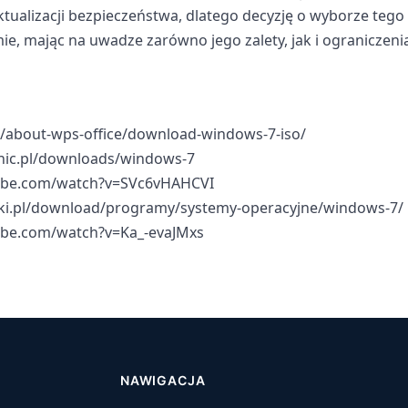
tualizacji bezpieczeństwa, dlatego decyzję o wyborze tego
, mając na uwadze zarówno jego zalety, jak i ograniczeni
m/about-wps-office/download-windows-7-iso/
nic.pl/downloads/windows-7
ube.com/watch?v=SVc6vHAHCVI
lki.pl/download/programy/systemy-operacyjne/windows-7/
ube.com/watch?v=Ka_-evaJMxs
NAWIGACJA