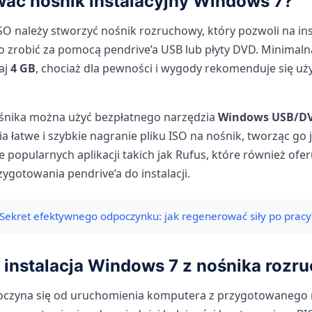
ać nośnik instalacyjny Windows 7?
O należy stworzyć nośnik rozruchowy, który pozwoli na in
 zrobić za pomocą pendrive’a USB lub płyty DVD. Minimal
aj
4 GB
, chociaż dla pewności i wygody rekomenduje się uż
śnika można użyć bezpłatnego narzędzia
Windows USB/DV
 łatwe i szybkie nagranie pliku ISO na nośnik, tworząc go
ie popularnych aplikacji takich jak Rufus, które również ofe
zygotowania pendrive’a do instalacji.
Sekret efektywnego odpoczynku: jak regenerować siły po pracy
 instalacja Windows 7 z nośnika roz
zpoczyna się od uruchomienia komputera z przygotowanego