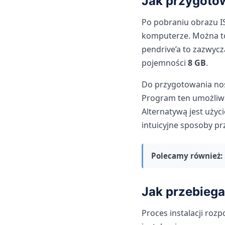
Jak przygotow
Po pobraniu obrazu IS
komputerze. Można to
pendrive’a to zazwycz
pojemności
8 GB
.
Do przygotowania no
Program ten umożliwia
Alternatywą jest użyc
intuicyjne sposoby pr
Polecamy również:
Jak przebiega
Proces instalacji ro