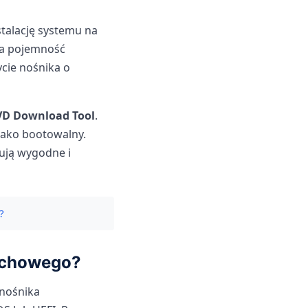
stalację systemu na
na pojemność
ycie nośnika o
D Download Tool
.
 jako bootowalny.
rują wygodne i
?
ruchowego?
 nośnika