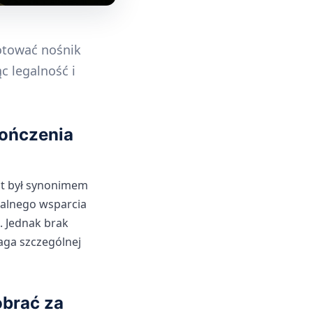
gotować nośnik
c legalność i
kończenia
lat był synonimem
jalnego wsparcia
. Jednak brak
aga szczególnej
obrać za