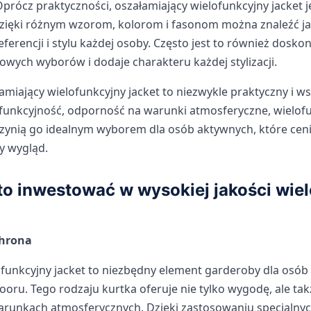
prócz praktyczności, oszałamiający wielofunkcyjny jacket 
Dzięki różnym wzorom, kolorom i fasonom można znaleźć jac
ferencji i stylu każdej osoby. Często jest to również dosko
owych wyborów i dodaje charakteru każdej stylizacji.
miający wielofunkcyjny jacket to niezwykle praktyczny i 
ofunkcyjność, odporność na warunki atmosferyczne, wielofu
czynią go idealnym wyborem dla osób aktywnych, które ceni
y wygląd.
o inwestować w wysokiej jakości wie
chrona
ofunkcyjny jacket to niezbędny element garderoby dla osób
oru. Tego rodzaju kurtka oferuje nie tylko wygodę, ale takż
runkach atmosferycznych. Dzięki zastosowaniu specjalnych