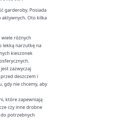
ść garderoby. Posiada
b aktywnych. Oto kilka
ć wiele różnych
ko lekką narzutkę na
żnych kieszonek
osferycznych.
 jest zazwyczaj
 przed deszczem i
u, gdy nie chcemy, aby
ni, które zapewniają
ucze czy inne drobne
p do potrzebnych