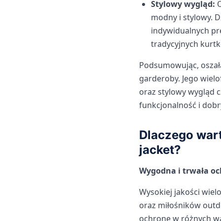
Stylowy wygląd:
O
modny i stylowy. 
indywidualnych pre
tradycyjnych kurtk
Podsumowując, oszała
garderoby. Jego wiel
oraz stylowy wygląd 
funkcjonalność i dobr
Dlaczego wart
jacket?
Wygodna i trwała o
Wysokiej jakości wiel
oraz miłośników outdo
ochronę w różnych wa