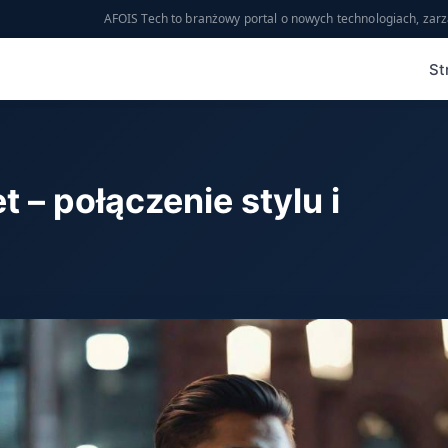
AFOIS Tech to branżowy portal o nowych technologiach, zarz
St
 – połączenie stylu i