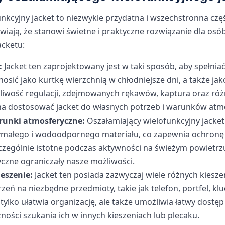
nkcyjny jacket to niezwykle przydatna i wszechstronna czę
rawiają, że stanowi świetne i praktyczne rozwiązanie dla osó
acketu:
:
Jacket ten zaprojektowany jest w taki sposób, aby spełnia
nosić jako kurtkę wierzchnią w chłodniejsze dni, a także ja
ożliwość regulacji, zdejmowanych rękawów, kaptura oraz ró
na dostosować jacket do własnych potrzeb i warunków atm
runki atmosferyczne:
Oszałamiający wielofunkcyjny jacket
małego i wodoodpornego materiału, co zapewnia ochronę
zczególnie istotne podczas aktywności na świeżym powietrz
czne ograniczały nasze możliwości.
eszenie:
Jacket ten posiada zazwyczaj wiele różnych kiesze
eń na niezbędne przedmioty, takie jak telefon, portfel, kl
 tylko ułatwia organizację, ale także umożliwia łatwy dostę
zności szukania ich w innych kieszeniach lub plecaku.