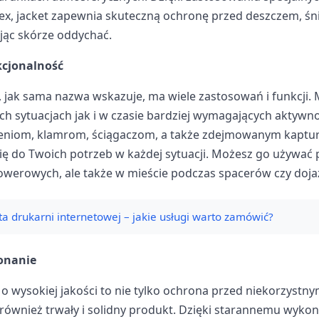
x, jacket zapewnia skuteczną ochronę przed deszczem, śni
jąc skórze oddychać.
kcjonalność
, jak sama nazwa wskazuje, ma wiele zastosowań i funkcji.
 sytuacjach jak i w czasie bardziej wymagających aktywnoś
eniom, klamrom, ściągaczom, a także zdejmowanym kaptu
 się do Twoich potrzeb w każdej sytuacji. Możesz go używa
rowerowych, ale także w mieście podczas spacerów czy doja
ta drukarni internetowej – jakie usługi warto zamówić?
konanie
 o wysokiej jakości to nie tylko ochrona przed niekorzyst
również trwały i solidny produkt. Dzięki starannemu wyko