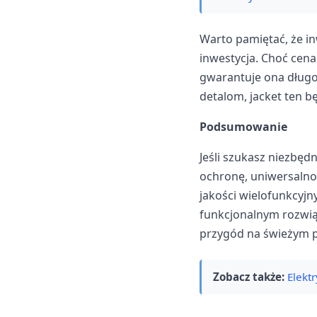
Warto pamiętać, że in
inwestycja. Choć cen
gwarantuje ona długo
detalom, jacket ten bę
Podsumowanie
Jeśli szukasz niezbęd
ochronę, uniwersalnoś
jakości wielofunkcyj
funkcjonalnym rozwią
przygód na świeżym p
Zobacz także:
Elekt