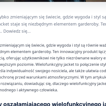
ybko zmieniającym się świecie, gdzie wygoda i styl s
jacket staje się niezbędnym elementem garderoby. T
… Dowiedz się...
zmieniającym się świecie, gdzie wygoda i styl są równie wa
zbędnym elementem garderoby. Ten innowacyjny produkt łąc
ią, oferując użytkownikowi nie tylko niezrównane walory e
wyższym poziomie. Wielofunkcyjny jacket to połączenie styl
eśla indywidualność swojego nosiciela, ale także ułatwia co
chronę przed warunkami atmosferycznymi. W tym artykule p
ozwiązaniu, dowiadując się, dlaczego wielofunkcyjny jacke
 modnego i aktywnego człowieka.
ty oszałamiającego wielofunkcyjnego 