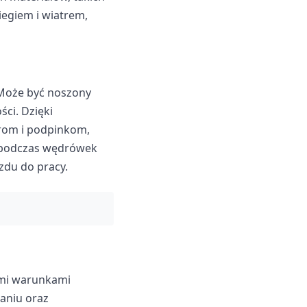
egiem i wiatrem,
 Może być noszony
ci. Dzięki
rom i podpinkom,
ć podczas wędrówek
zdu do pracy.
nymi warunkami
naniu oraz