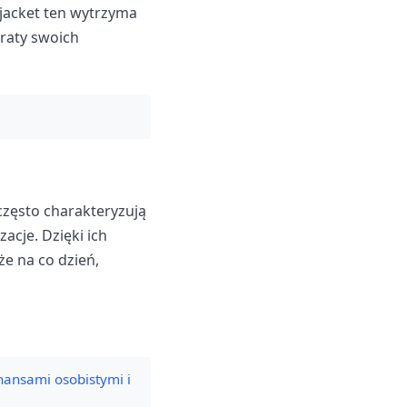
jacket ten wytrzyma
traty swoich
często charakteryzują
acje. Dzięki ich
że na co dzień,
nansami osobistymi i