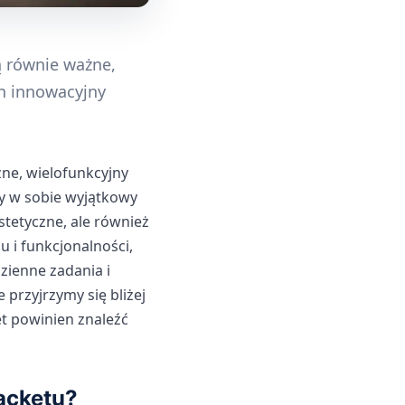
ą równie ważne,
en innowacyjny
żne, wielofunkcyjny
zy w sobie wyjątkowy
stetyczne, ale również
u i funkcjonalności,
dzienne zadania i
rzyjrzymy się bliżej
t powinien znaleźć
jacketu?