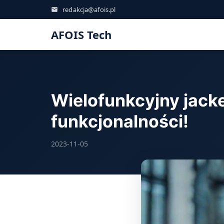
redakcja@afois.pl
AFOIS Tech
Wielofunkcyjny jacket
funkcjonalności!
2023-11-05