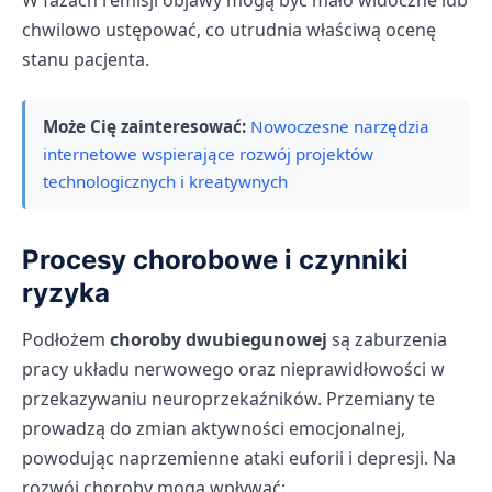
W fazach remisji objawy mogą być mało widoczne lub
chwilowo ustępować, co utrudnia właściwą ocenę
stanu pacjenta.
Może Cię zainteresować:
Nowoczesne narzędzia
internetowe wspierające rozwój projektów
technologicznych i kreatywnych
Procesy chorobowe i czynniki
ryzyka
Podłożem
choroby dwubiegunowej
są zaburzenia
pracy układu nerwowego oraz nieprawidłowości w
przekazywaniu neuroprzekaźników. Przemiany te
prowadzą do zmian aktywności emocjonalnej,
powodując naprzemienne ataki euforii i depresji. Na
rozwój choroby mogą wpływać: