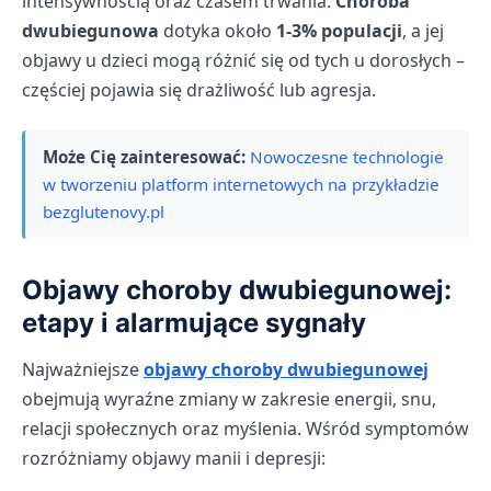
intensywnością oraz czasem trwania.
Choroba
dwubiegunowa
dotyka około
1-3% populacji
, a jej
objawy u dzieci mogą różnić się od tych u dorosłych –
częściej pojawia się drażliwość lub agresja.
Może Cię zainteresować:
Nowoczesne technologie
w tworzeniu platform internetowych na przykładzie
bezglutenovy.pl
Objawy choroby dwubiegunowej:
etapy i alarmujące sygnały
Najważniejsze
objawy choroby dwubiegunowej
obejmują wyraźne zmiany w zakresie energii, snu,
relacji społecznych oraz myślenia. Wśród symptomów
rozróżniamy objawy manii i depresji: