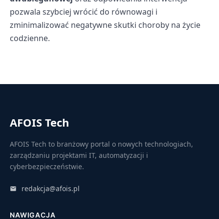
pozwala szybciej wrócić do równowagi i
zminimalizować negatywne skutki choroby na życie
codzienne.
AFOIS Tech
AFOIS Tech to branżowy portal o nowych technologiach,
zarządzaniu projektami IT, automatyzacji i
cyberbezpieczeństwie.
redakcja@afois.pl
NAWIGACJA