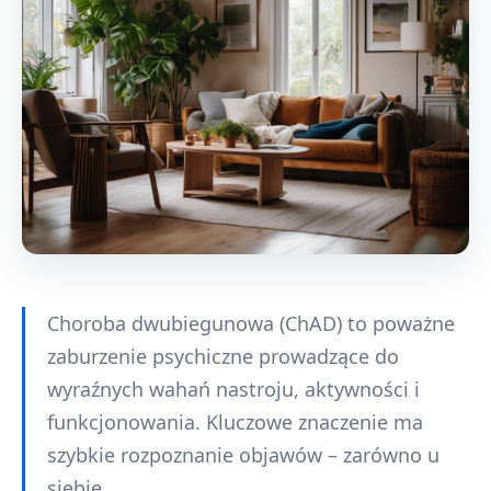
Choroba dwubiegunowa (ChAD) to poważne
zaburzenie psychiczne prowadzące do
wyraźnych wahań nastroju, aktywności i
funkcjonowania. Kluczowe znaczenie ma
szybkie rozpoznanie objawów – zarówno u
siebie,...