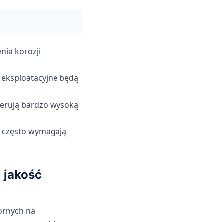
nia korozji
i eksploatacyjne będą
oferują bardzo wysoką
 często wymagają
 jakość
ornych na