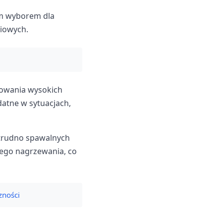
ym wyborem dla
iowych.
sowania wysokich
datne w sytuacjach,
 trudno spawalnych
nego nagrzewania, co
zności