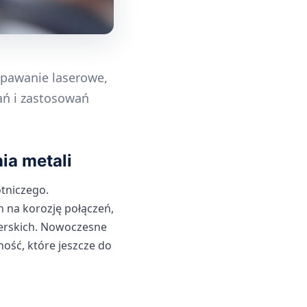
spawanie laserowe,
ań i zastosowań
ia metali
otniczego.
 na korozję połączeń,
ierskich. Nowoczesne
wność, które jeszcze do