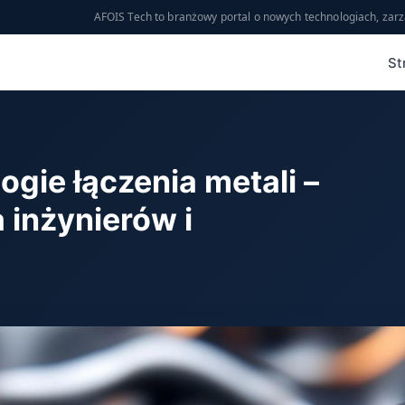
AFOIS Tech to branżowy portal o nowych technologiach, zarz
St
gie łączenia metali –
 inżynierów i