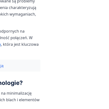
zowane są problemy
enia charakteryzują
sokich wymaganiach,
odpornych na
dność połączeń. W
o
, która jest kluczowa
cją
nologie?
 na minimalizację
kich blach i elementów