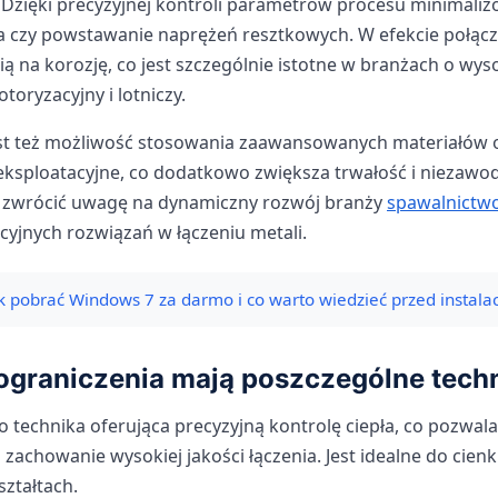
. Dzięki precyzyjnej kontroli parametrów procesu minimali
ia czy powstawanie naprężeń resztkowych. W efekcie połącz
ą na korozję, co jest szczególnie istotne w branżach o wy
toryzacyjny i lotniczy.
t też możliwość stosowania zaawansowanych materiałów 
ksploatacyjne, co dodatkowo zwiększa trwałość i niezawo
 zwrócić uwagę na dynamiczny rozwój branży
spawalnictw
yjnych rozwiązań w łączeniu metali.
k pobrać Windows 7 za darmo i co warto wiedzieć przed instala
i ograniczenia mają poszczególne tech
o technika oferująca precyzyjną kontrolę ciepła, co pozwala
 zachowanie wysokiej jakości łączenia. Jest idealne do cien
ztałtach.