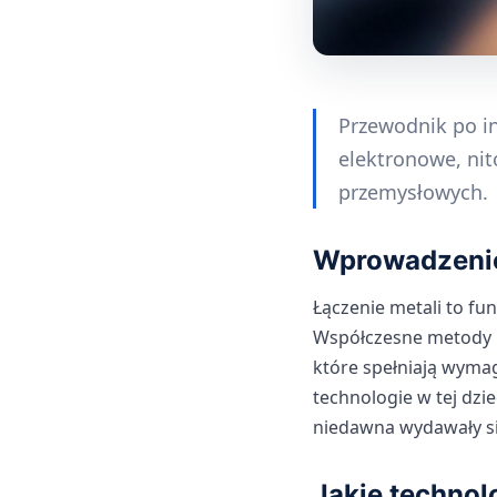
Przewodnik po in
elektronowe, ni
przemysłowych.
Wprowadzenie
Łączenie metali to fu
Współczesne metody p
które spełniają wyma
technologie w tej dzie
niedawna wydawały si
Jakie technol