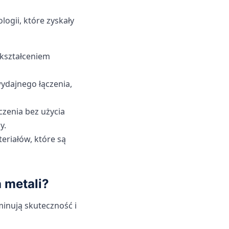
ogii, które zyskały
dkształceniem
ydajnego łączenia,
zenia bez użycia
y.
eriałów, które są
 metali?
minują skuteczność i