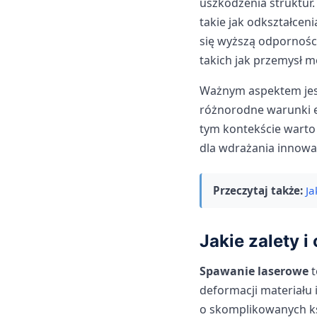
uszkodzenia struktur
takie jak odkształcen
się wyższą odporności
takich jak przemysł mo
Ważnym aspektem jes
różnorodne warunki e
tym kontekście warto
dla wdrażania innowac
Przeczytaj także:
Ja
Jakie zalety 
Spawanie laserowe
t
deformacji materiału i
o skomplikowanych ks