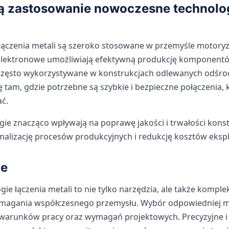
ą zastosowanie nowoczesne technolog
czenia metali są szeroko stosowane w przemyśle motoryza
elektronowe umożliwiają efektywną produkcję komponentów 
e, często wykorzystywane w konstrukcjach odlewanych odśr
 tam, gdzie potrzebne są szybkie i bezpieczne połączenia,
ć.
gie znacząco wpływają na poprawę jakości i trwałości konst
alizację procesów produkcyjnych i redukcję kosztów eksplo
e
e łączenia metali to nie tylko narzędzia, ale także kompl
magania współczesnego przemysłu. Wybór odpowiedniej m
, warunków pracy oraz wymagań projektowych. Precyzyjne i 