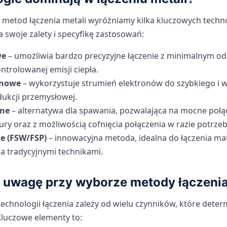
etod łączenia metali wyróżniamy kilka kluczowych technol
 swoje zalety i specyfikę zastosowań:
we
– umożliwia bardzo precyzyjne łączenie z minimalnym o
ntrolowanej emisji ciepła.
onowe
– wykorzystuje strumień elektronów do szybkiego i w
dukcji przemysłowej.
lne
– alternatywa dla spawania, pozwalająca na mocne połąc
ry oraz z możliwością cofnięcia połączenia w razie potrzeb
e (FSW/FSP)
– innowacyjna metoda, idealna do łączenia mat
a tradycyjnymi technikami.
 uwagę przy wyborze metody łączenia
chnologii łączenia zależy od wielu czynników, które deter
Kluczowe elementy to: