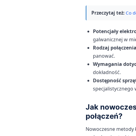
Przeczytaj też:
Co d
Potencjały elekt
galwanicznej w mie
Rodzaj połączeni
panować.
Wymagania dotycz
dokładność.
Dostępność sprzę
specjalistycznego
Jak nowoczesn
połączeń?
Nowoczesne metody łą