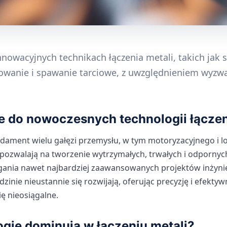
nowacyjnych technikach łączenia metali, takich jak 
towanie i spawanie tarciowe, z uwzględnieniem wyzw
 do nowoczesnych technologii łączen
ndament wielu gałęzi przemysłu, w tym motoryzacyjnego i l
ozwalają na tworzenie wytrzymałych, trwałych i odpornych
gania nawet najbardziej zaawansowanych projektów inżyn
dzinie nieustannie się rozwijają, oferując precyzję i efekty
ę nieosiągalne.
ogie dominują w łączeniu metali?