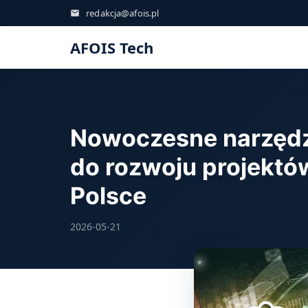
redakcja@afois.pl
AFOIS Tech
Nowoczesne narzędzi
do rozwoju projektó
Polsce
2026-05-21