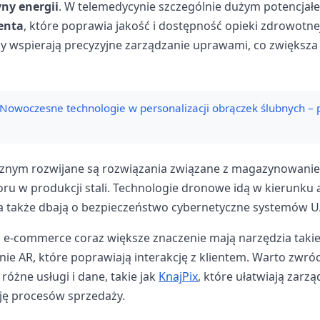
ny energii
. W telemedycynie szczególnie dużym potencjałe
enta
, które poprawia jakość i dostępność opieki zdrowotnej
ny wspierają precyzyjne zarządzanie uprawami, co zwiększa
Nowoczesne technologie w personalizacji obrączek ślubnych – p
znym rozwijane są rozwiązania związane z magazynowaniem
u w produkcji stali. Technologie dronowe idą w kierunku a
G, a także dbają o bezpieczeństwo cybernetyczne systemów U
 e-commerce coraz większe znaczenie mają narzędzia takie 
nie AR, które poprawiają interakcję z klientem. Warto zwró
różne usługi i dane, takie jak
KnajPix
, które ułatwiają zarz
ję procesów sprzedaży.