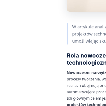
W artykule anali
projektów techno
umożliwiając sk
Rola nowocze
technologicz
Nowoczesne narzędz
procesy tworzenia, w
realiach obejmują one
automatyzujące proces
Ich głównym celem je
projektów technolog