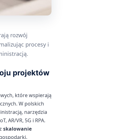
rają rozwój
malizując procesy i
inistracją.
oju projektów
owych, które wspierają
cznych. W polskich
nistracją, narzędzia
T, AR/VR, 5G i RPA.
z
skalowanie
 gospodarki.