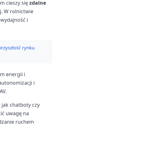
m cieszy się
zdalne
. W rolnictwie
 wydajność i
rzyszłość rynku
 energii i
utonomizacji i
AV.
jak chatboty czy
cić uwagę na
ądzanie ruchem