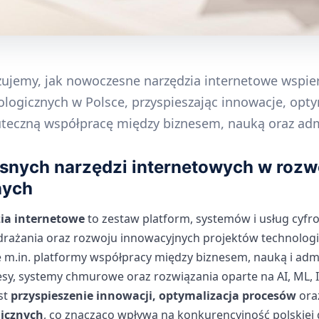
zujemy, jak nowoczesne narzędzia internetowe wspie
logicznych w Polsce, przyspieszając innowacje, opty
uteczną współpracę między biznesem, nauką oraz adm
snych narzędzi internetowych w rozw
nych
ia internetowe
to zestaw platform, systemów i usług cyfr
drażania oraz rozwoju innowacyjnych projektów technologi
 m.in. platformy współpracy między biznesem, nauką i admi
y, systemy chmurowe oraz rozwiązania oparte na AI, ML, Io
st
przyspieszenie innowacji, optymalizacja procesów
ora
icznych
, co znacząco wpływa na konkurencyjność polskiej