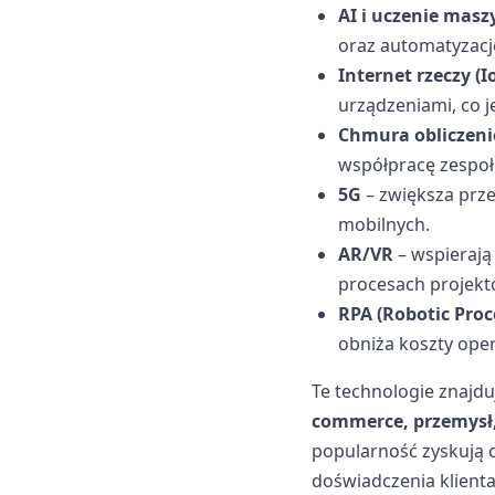
AI i uczenie mas
oraz automatyzację
Internet rzeczy (I
urządzeniami, co j
Chmura obliczen
współpracę zespoł
5G
– zwiększa prze
mobilnych.
AR/VR
– wspierają
procesach projekto
RPA (Robotic Pro
obniża koszty oper
Te technologie znajdu
commerce, przemysł, 
popularność zyskują c
doświadczenia klienta