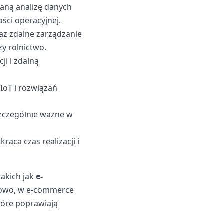
aną analizę danych
ści operacyjnej.
az zdalne zarządzanie
zy rolnictwo.
ji i zdalną
IoT i rozwiązań
szczególnie ważne w
aca czas realizacji i
takich jak
e-
dowo, w e-commerce
tóre poprawiają