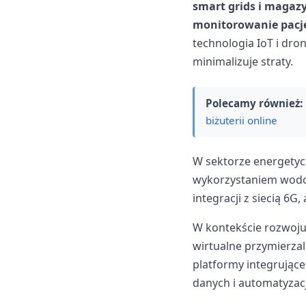
smart grids i magazy
monitorowanie pacj
technologia IoT i dro
minimalizuje straty.
Polecamy również:
biżuterii online
W sektorze energetyc
wykorzystaniem wodor
integracji z siecią 6
W kontekście rozwoju
wirtualne przymierzal
platformy integrujące 
danych i automatyzac