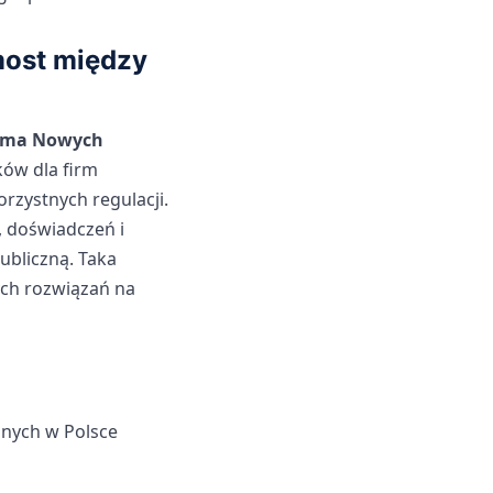
most między
orma Nowych
ków dla firm
rzystnych regulacji.
, doświadczeń i
ubliczną. Taka
ych rozwiązań na
znych w Polsce