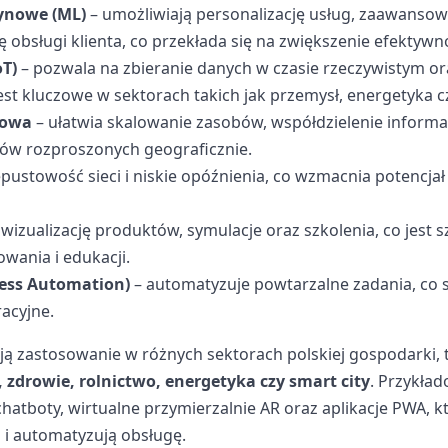
zynowe (ML)
– umożliwiają personalizację usług, zaawansow
 obsługi klienta, co przekłada się na zwiększenie efektywno
oT)
– pozwala na zbieranie danych w czasie rzeczywistym or
est kluczowe w sektorach takich jak przemysł, energetyka c
iowa
– ułatwia skalowanie zasobów, współdzielenie informac
ów rozproszonych geograficznie.
pustowość sieci i niskie opóźnienia, co wzmacnia potencjał 
 wizualizację produktów, symulacje oraz szkolenia, co jest 
wania i edukacji.
cess Automation)
– automatyzuje powtarzalne zadania, co skr
acyjne.
ją zastosowanie w różnych sektorach polskiej gospodarki, 
zdrowie, rolnictwo, energetyka czy smart city
. Przykła
hatboty, wirtualne przymierzalnie AR oraz aplikacje PWA, k
 i automatyzują obsługę.