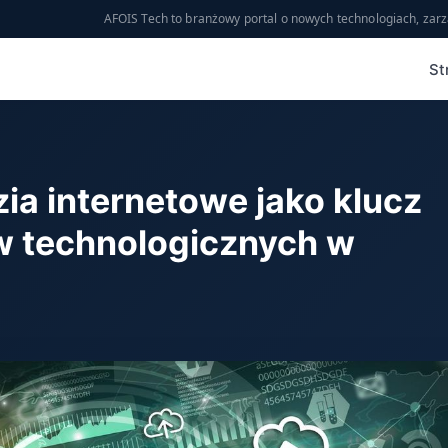
AFOIS Tech to branżowy portal o nowych technologiach, zarz
St
a internetowe jako klucz
w technologicznych w