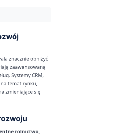
rozwój
ala znacznie obniżyć
liwiają zaawansowaną
usług. Systemy CRM,
 na temat rynku,
a zmieniające się
rozwoju
entne rolnictwo,