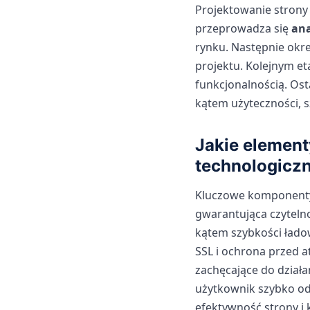
Projektowanie strony
przeprowadza się
ana
rynku. Następnie okr
projektu. Kolejnym et
funkcjonalnością. Ost
kątem użyteczności, s
Jakie element
technologicz
Kluczowe komponenty t
gwarantująca czytelno
kątem szybkości łado
SSL i ochrona przed 
zachęcające do działa
użytkownik szybko od
efektywność strony i 