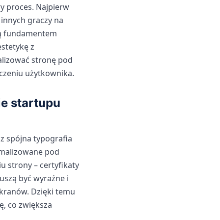
y proces. Najpierw
 innych graczy na
ędą fundamentem
stetykę z
alizować stronę pod
dczeniu użytkownika.
ie startupu
z spójna typografia
tymalizowane pod
strony – certyfikaty
uszą być wyraźne i
ekranów. Dzięki temu
ę, co zwiększa