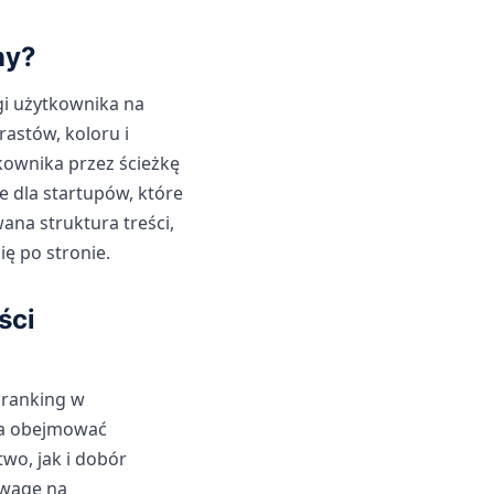
ny?
gi użytkownika na
rastów, koloru i
ownika przez ścieżkę
e dla startupów, które
ana struktura treści,
ię po stronie.
ści
 ranking w
na obejmować
wo, jak i dobór
uwagę na