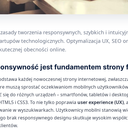
zasady tworzenia responsywnych, szybkich i intuicyj
tartupów technologicznych. Optymalizacja UX, SEO o
utecznej obecności online.
ponsywność jest fundamentem strony 
odstawa każdej nowoczesnej strony internetowej, zwłaszcz
óre muszą sprostać oczekiwaniom mobilnych użytkowników
 się do różnych urządzeń – smartfonów, tabletów i deskto
 HTML5 i CSS3. To nie tylko poprawia
user experience (UX)
, 
anie w wyszukiwarkach. Użytkownicy mobilni stanowią wi
ego brak responsywnego designu skutkuje wysokim współc
klientów.