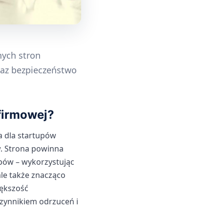
nych stron
raz bezpieczeństwo
firmowej?
a dla startupów
. Strona powinna
pów – wykorzystując
ale także znacząco
ększość
zynnikiem odrzuceń i