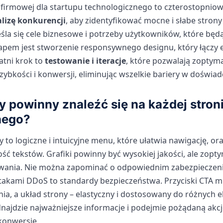
 firmowej dla startupu technologicznego to czterostopniow
lizę konkurencji
, aby zidentyfikować mocne i słabe strony
eśla się cele biznesowe i potrzeby użytkowników, które b
apem jest stworzenie responsywnego designu, który łączy e
atni krok to
testowanie i iteracje
, które pozwalają zoptym
zybkości i konwersji, eliminując wszelkie bariery w doświa
y powinny znaleźć się na każdej stron
nego?
o logiczne i intuicyjne menu, które ułatwia nawigację, ora
ść tekstów. Grafiki powinny być wysokiej jakości, ale zop
wania. Nie można zapominać o odpowiednim zabezpieczeniu 
atakami DDoS to standardy bezpieczeństwa. Przyciski CTA m
nia, a układ strony – elastyczny i dostosowany do różnych 
najdzie najważniejsze informacje i podejmie pożądaną akcj
konwersję.