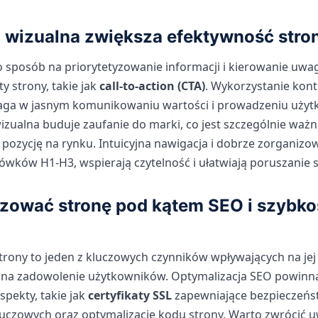
a wizualna zwiększa efektywność stro
o sposób na priorytetyzowanie informacji i kierowanie uwa
y strony, takie jak
call-to-action (CTA)
. Wykorzystanie kont
ga w jasnym komunikowaniu wartości i prowadzeniu użytk
izualna buduje zaufanie do marki, co jest szczególnie ważn
pozycję na rynku. Intuicyjna nawigacja i dobrze zorganizow
ówków H1-H3, wspierają czytelność i ułatwiają poruszanie s
zować stronę pod kątem SEO i szybko
trony to jeden z kluczowych czynników wpływających na jej
 na zadowolenie użytkowników. Optymalizacja SEO powin
pekty, takie jak
certyfikaty SSL
zapewniające bezpieczeńst
uczowych oraz optymalizację kodu strony. Warto zwrócić 