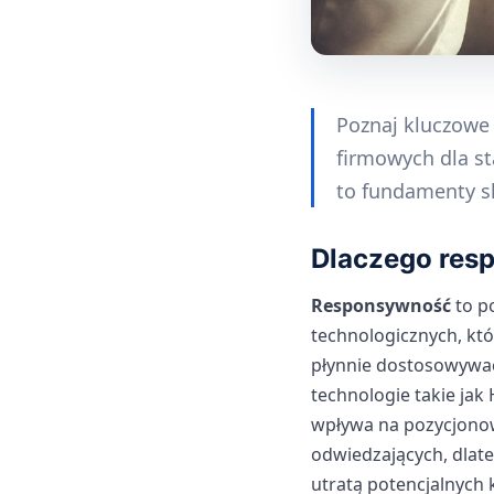
Poznaj kluczowe 
firmowych dla s
to fundamenty sk
Dlaczego res
Responsywność
to p
technologicznych, kt
płynnie dostosowywać
technologie takie jak
wpływa na pozycjonow
odwiedzających, dlat
utratą potencjalnych 