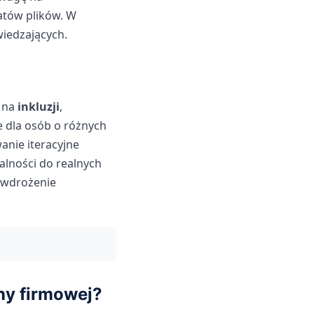
atów plików. W
wiedzających.
ę na
inkluzji
,
e dla osób o różnych
anie iteracyjne
alności do realnych
 wdrożenie
ny firmowej?