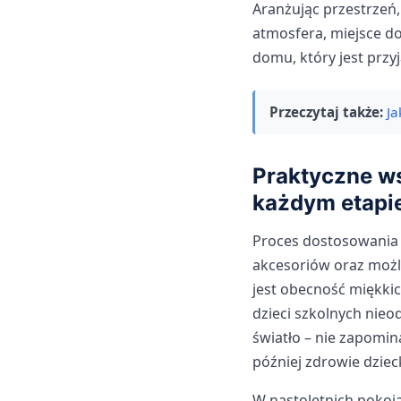
Aranżując przestrzeń
atmosfera, miejsce d
domu, który jest przy
Przeczytaj także:
Ja
Praktyczne ws
każdym etapi
Proces dostosowania 
akcesoriów oraz możli
jest obecność miękki
dzieci szkolnych nie
światło – nie zapomi
później zdrowie dziec
W nastoletnich pokoja