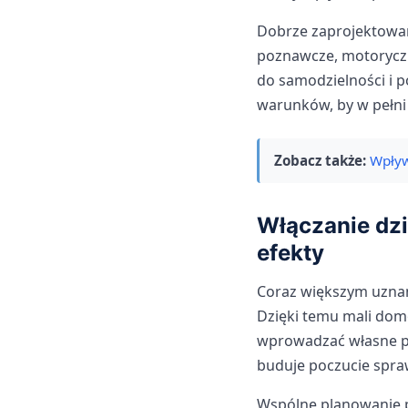
Dobrze zaprojektowan
poznawcze, motoryczn
do samodzielności i 
warunków, by w pełni
Zobacz także:
Wpływ
Włączanie dzi
efekty
Coraz większym uznan
Dzięki temu mali dom
wprowadzać własne po
buduje poczucie spraw
Wspólne planowanie p