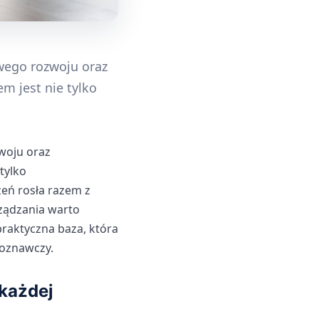
wego rozwoju oraz
m jest nie tylko
woju oraz
tylko
zeń rosła razem z
rządzania warto
praktyczna baza, która
poznawczy.
każdej