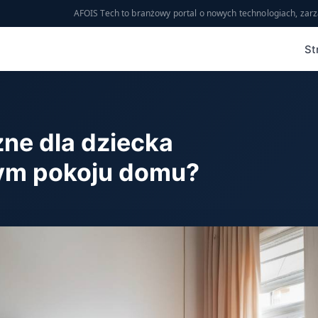
AFOIS Tech to branżowy portal o nowych technologiach, zarz
St
zne dla dziecka
dym pokoju domu?