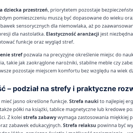
a dziecka przestrzeń
, priorytetem pozostaje bezpieczeństw
żdym pomieszczeniu muszą być dopasowane do wieku oraz
zabawek sensorycznych dla niemowlaka, aż po zaawansowan
resji dla nastolatka.
Elastyczność aranżacji
jest niezbędna
tować funkcje oraz wygląd stref.
enie stref
pozwala na precyzyjne określenie miejsc do nauki
a, takie jak zaokrąglone narożniki, stabilne meble czy zab
zawsze pozostaje miejscem komfortu bez względu na wiek dz
ć – podział na strefy i praktyczne roz
 mieć jasno określone funkcje.
Strefa nauki
to najlepiej e
także półki na książki, tablice magnetyczne lub kredowe p
ci. Z kolei
strefa zabawy
wymaga zastosowania miękkiej p
 oraz zabawek edukacyjnych.
Strefa relaksu
powinna być wy