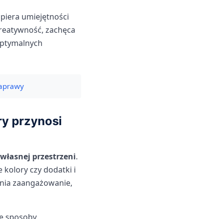
iera umiejętności
reatywność, zachęca
optymalnych
naprawy
ry przynosi
własnej przestrzeni
.
kolory czy dodatki i
cnia zaangażowanie,
we sposoby