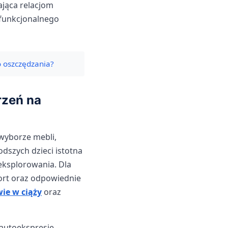
ająca relacjom
 funkcjonalnego
o oszczędzania?
rzeń na
wyborze mebli,
odszych dzieci istotna
eksplorowania. Dla
ort oraz odpowiednie
ie w ciąży
oraz
autoekspresję –