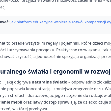
e łóżko, przyjazne światło i możliwość zaciemnienia – ws
cji.
ować:
Jak platform edukacyjne wspierają rozwój kompetencji d
nia
to przede wszystkim regały i pojemniki, które dzieci m
ści i utrzymywania porządku. Praktyczne rozwiązania, takie
chować czystość, a jednocześnie sprzyjają organizacji prz
uralnego światła i ergonomii w rozwo
li, jaką odgrywa
naturalne światło
– odpowiednio zlokali
nie poprawia koncentrację i zmniejsza zmęczenie oczu. Wa
nnych strefach, dostosowując jego natężenie do rodzajów a
ienie mebli
oraz łatwy dostęp sprawiają, że dziecko czuje
trzeń, w której przebywa.