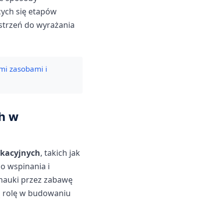
ych się etapów
strzeń do wyrażania
mi zasobami i
h w
ukacyjnych
, takich jak
o wspinania i
 nauki przez zabawę
ną rolę w budowaniu