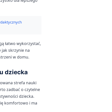
zystko dla lepszego
ydaktycznych
ogą łatwo wykorzystać,
 jak skrzynie na
estrzeni w domu.
ju dziecka
zowana strefa nauki
rto zadbać o czytelne
ktywności dziecka.
 się komfortowo i ma