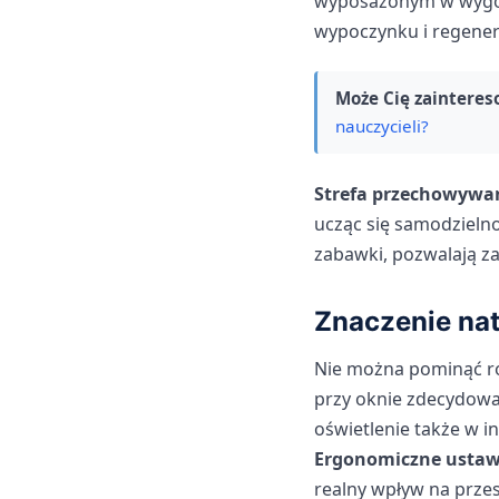
wyposażonym w wygodn
wypoczynku i regenera
Może Cię zainteres
nauczycieli?
Strefa przechowywa
ucząc się samodzielno
zabawki, pozwalają za
Znaczenie nat
Nie można pominąć ro
przy oknie zdecydowa
oświetlenie także w i
Ergonomiczne ustaw
realny wpływ na przes