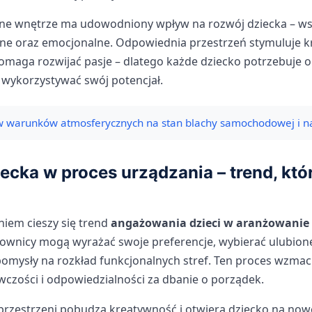
e wnętrze ma udowodniony wpływ na rozwój dziecka – wsp
e oraz emocjonalne. Odpowiednia przestrzeń stymuluje k
pomaga rozwijać pasje – dlatego każde dziecko potrzebuje 
 wykorzystywać swój potencjał.
 warunków atmosferycznych na stan blachy samochodowej i 
ecka w proces urządzania – trend, któ
iem cieszy się trend
angażowania dzieci w aranżowanie 
ownicy mogą wyrażać swoje preferencje, wybierać ulubione 
mysły na rozkład funkcjonalnych stref. Ten proces wzma
czości i odpowiedzialności za dbanie o porządek.
rzestrzeni pobudza kreatywność i otwiera dziecko na no