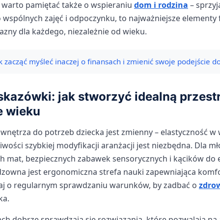
, warto pamiętać także o wspieraniu
dom i rodzina
– sprzyj
o wspólnych zajęć i odpoczynku, to najważniejsze elementy
jazny dla każdego, niezależnie od wieku.
k zacząć myśleć inaczej o finansach i zmienić swoje podejście d
kazówki: jak stworzyć idealną przest
e wieku
wnętrza do potrzeb dziecka jest zmienny – elastyczność w 
wości szybkiej modyfikacji aranżacji jest niezbędna. Dla mł
ch mat, bezpiecznych zabawek sensorycznych i kącików do 
odzowna jest ergonomiczna strefa nauki zapewniająca komf
naj o regularnym sprawdzaniu warunków, by zadbać o
zdrow
ka.
ch dobrze sprawdzają się rozwiązania, które pozwalają na 