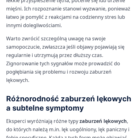
lekkie przyspieszenie tętna, pocenie się lub drżenie
mięśni. Ich rozpoznanie stanowi wyzwanie, ponieważ
łatwo je pomylić z reakcjami na codzienny stres lub
innymi dolegliwościami.
Warto zwrócić szczególną uwagę na swoje
samopoczucie, zwłaszcza jeśli objawy pojawiają się
regularnie i utrzymują przez dłuższy czas.
Zignorowanie tych sygnałów może prowadzić do
pogłębiania się problemu i rozwoju zaburzeń
lękowych.
Różnorodność zaburzeń lękowych
a subtelne symptomy
Eksperci wyróżniają różne typy
zaburzeń lękowych
,
do których należą m.in. lęk uogólniony, lęk paniczny i
fobie specyficzne. Każda z tych form może objawiać