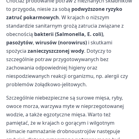
Chociaż próbowanie potraw z nieznanych składników
to przygoda, niesie za sobą
podwyższone ryzyko
zatruć pokarmowych
. W krajach o niższym
standardzie sanitarnym grożą zatrucia związane z
obecnością
bakterii (Salmonella, E. coli)
,
pasożytów
,
wirusów (norowirus)
i skutkami
spożycia
zanieczyszczonej wody
. Dotyczy to
szczególnie potraw przygotowywanych bez
zachowania odpowiedniej higieny oraz
niespodziewanych reakcji organizmu, np. alergii czy
problemów żołądkowo-jelitowych.
Szczególnie niebezpieczne są surowe mięsa, ryby,
owoce morza, warzywa myte w nieprzegotowanej
wodzie, a także egzotyczne mięsa. Warto też
pamiętać, że w krajach o gorącym i wilgotnym
klimacie namnażanie drobnoustrojów następuje